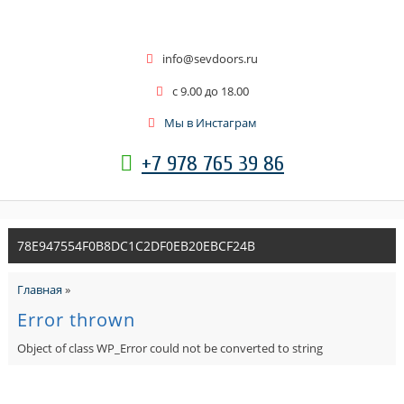
info@sevdoors.ru
c 9.00 до 18.00
Мы в Инстаграм
+7 978 765 39 86
78E947554F0B8DC1C2DF0EB20EBCF24B
Главная
»
Error thrown
Object of class WP_Error could not be converted to string