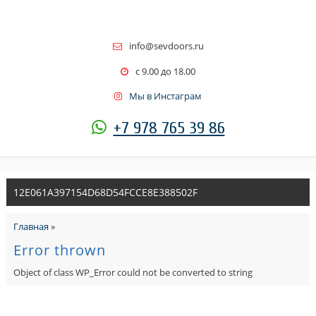
info@sevdoors.ru
c 9.00 до 18.00
Мы в Инстаграм
+7 978 765 39 86
12E061A397154D68D54FCCE8E388502F
Главная
»
Error thrown
Object of class WP_Error could not be converted to string