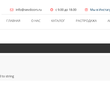
info@sevdoors.ru
c 9.00 до 18.00
Мы в Инста
ГЛАВНАЯ
О НАС
КАТАЛОГ
РАСПРОДАЖА
А
 to string