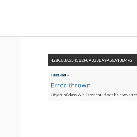
428C9BA5545B2FCA838BA9A59A10D4F5
Главная
»
Error thrown
Object of class WP_Error could not be converted