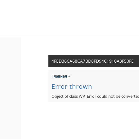
4FED36CA68CA7BD8FD94C1910A3F50FE
Главная
»
Error thrown
Object of class WP_Error could not be converted