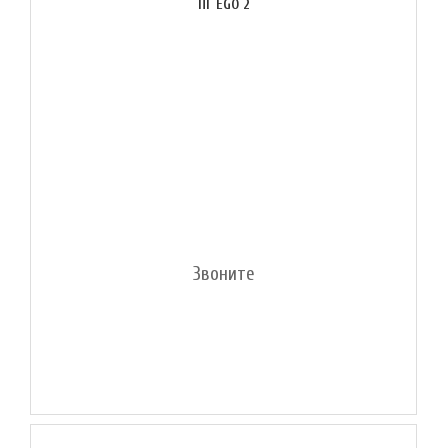
ПГ EGO 2
Звоните