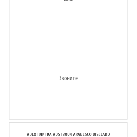
Звоните
ADEX ПЛИТКА ADST8004 ARABESCO BISELADO