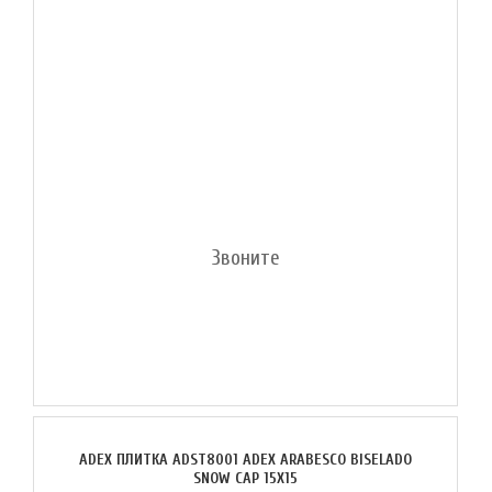
Звоните
ADEX ПЛИТКА ADST8001 ADEX ARABESCO BISELADO
SNOW CAP 15Х15