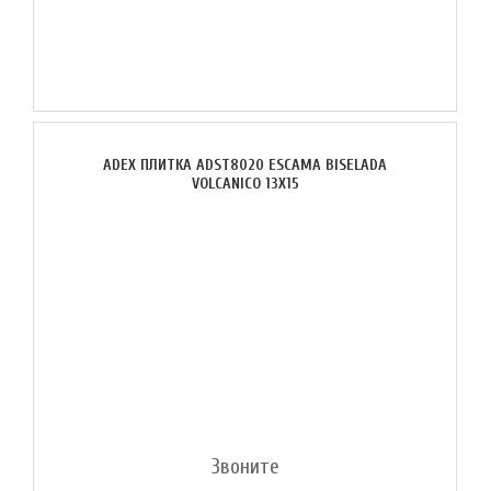
ADEX ПЛИТКА ADST8020 ESCAMA BISELADA
VOLCANICO 13X15
Звоните