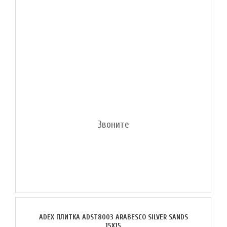
Звоните
ADEX ПЛИТКА ADST8003 ARABESCO SILVER SANDS
15Х15