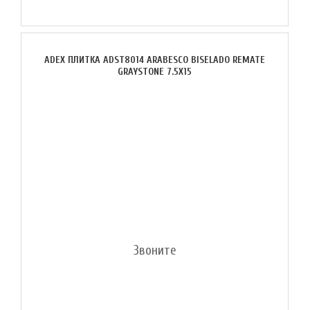
ADEX ПЛИТКА ADST8014 ARABESCO BISELADO REMATE
GRAYSTONE 7.5X15
Звоните