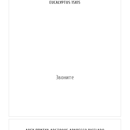
EUCALYPTUS 15Х15
Звоните