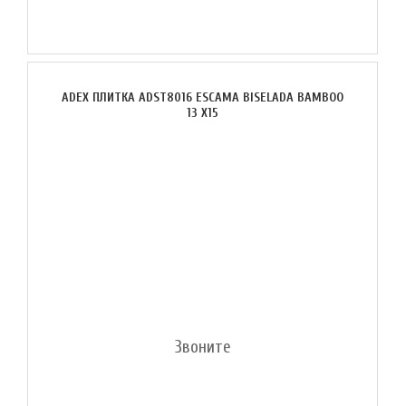
ADEX ПЛИТКА ADST8016 ESCAMA BISELADA BAMBOO
13 X15
Звоните