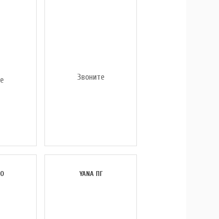
Звоните
те
ПО
YANA ПГ