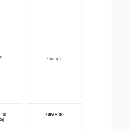
те
Звоните
 ПО
ВИРАЖ ПО
КА)