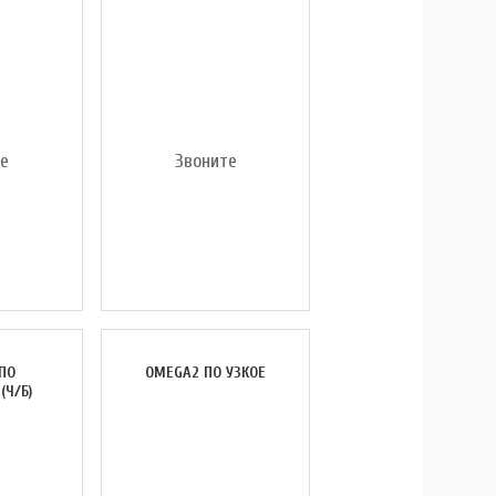
те
Звоните
ПО
OMEGA2 ПО УЗКОЕ
(Ч/Б)