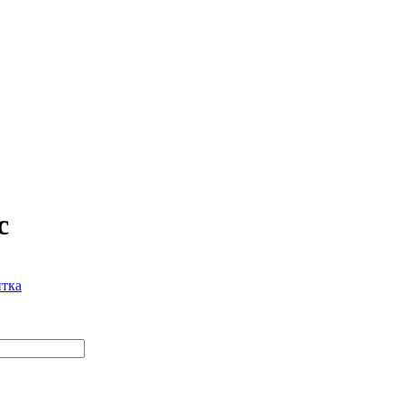
c
тка