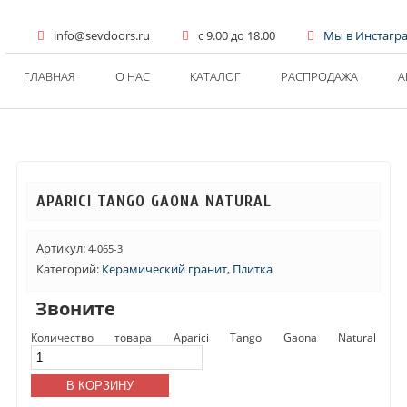
info@sevdoors.ru
c 9.00 до 18.00
Мы в Инстагр
ГЛАВНАЯ
О НАС
КАТАЛОГ
РАСПРОДАЖА
А
APARICI TANGO GAONA NATURAL
Артикул:
4-065-3
Категорий:
Керамический гранит
,
Плитка
Звоните
Количество товара Aparici Tango Gaona Natural
В КОРЗИНУ