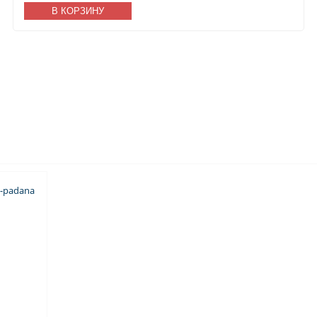
В КОРЗИНУ
e-padana
м