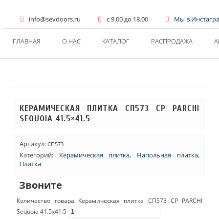
info@sevdoors.ru
c 9.00 до 18.00
Мы в Инстагр
ГЛАВНАЯ
О НАС
КАТАЛОГ
РАСПРОДАЖА
А
КЕРАМИЧЕСКАЯ ПЛИТКА СП573 CP PARCHI
SEQUOIA 41.5×41.5
Артикул:
СП573
Категорий:
Керамическая плитка
,
Напольная плитка
,
Плитка
Звоните
Количество товара Керамическая плитка СП573 CP PARCHI
Sequoia 41.5x41.5