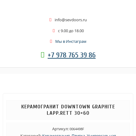
info@sevdoors.ru
c 9.00 до 18.00
Мы в Инстаграм
+7 978 765 39 86
КЕРАМОГРАНИТ DOWNTOWN GRAPHITE
LAPP.RETT 30×60
Артикул:
0064498F
Категорий:
Керамогранит
,
Плитка
,
Универсальная