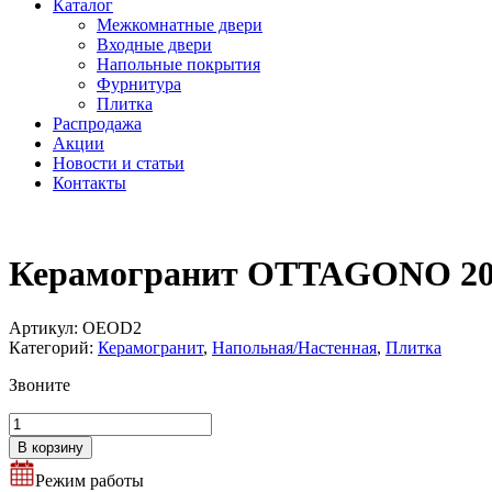
Каталог
Межкомнатные двери
Входные двери
Напольные покрытия
Фурнитура
Плитка
Распродажа
Акции
Новости и статьи
Контакты
Керамогранит OTTAGONO 20
Артикул:
OEOD2
Категорий:
Керамогранит
,
Напольная/Настенная
,
Плитка
Звоните
Количество
товара
В корзину
Керамогранит
OTTAGONO
Режим работы