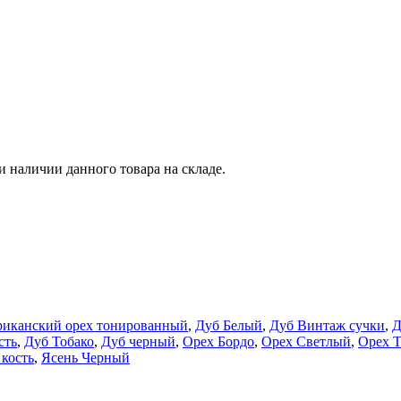
и наличии данного товара на складе.
иканский орех тонированный
,
Дуб Белый
,
Дуб Винтаж сучки
,
Д
сть
,
Дуб Тобако
,
Дуб черный
,
Орех Бордо
,
Орех Светлый
,
Орех 
 кость
,
Ясень Черный