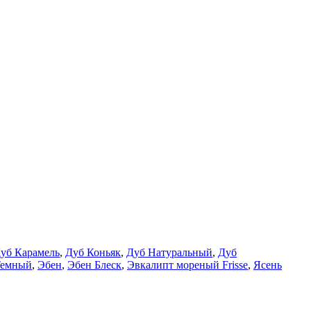
уб Карамель
,
Дуб Коньяк
,
Дуб Натуральный
,
Дуб
Темный
,
Эбен
,
Эбен Блеск
,
Эвкалипт мореный Frisse
,
Ясень