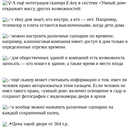
А ещё интеграция сканера E-key в систему «Умный дом»
открывает массу других возможностей: ⠀⁣⁣⠀
⠀⁣⁣⠀
с ekey дом знает, кто внутри, а кто — нет. Например,
телевизор и плита остаются выключенными, когда дети дома
⠀⁣⁣⠀
можно настроить различные сценарии по времени:
например, клининговая компания имеет доступ в дом только в
определенные отрезки времени ⠀⁣⁣⠀
⠀⁣⁣⠀
для общественных зданий и компаний есть возможность
записать — кто вошел в здание, а также время и место входа
⠀⁣⁣⠀
⠀⁣⁣⠀
ещё сканер может считывать информацию о том, имел ли
человек право авторизоваться этим пальцем. Если человек не
имел такого права, «умный дом» включит освещение в саду и
сохранит фотографии с видеокамеры двери в архив ⠀⁣⁣⠀
⠀⁣⁣⠀
и вообще можно назначать различные сценарии на
каждый сохраненный палец.⠀⁣⁣⠀
⁣⁣⠀
Цена такой двери от 364 т.р.⠀⁣⁣⠀