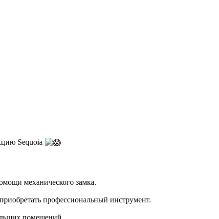
екцию Sequoia
помощи механического замка.
 приобретать профессиональный инструмент.️
ольших помещений.